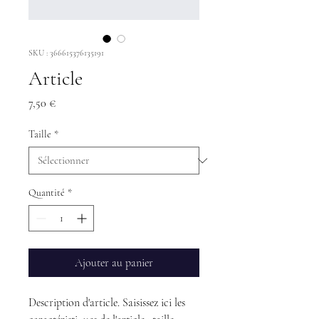
SKU : 366615376135191
Article
Prix
7,50 €
Taille
*
Quantité
*
Ajouter au panier
Description d'article. Saisissez ici les 